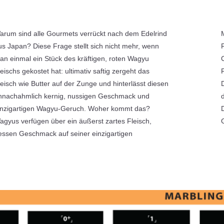
arum sind alle Gourmets verrückt nach dem Edelrind
armorierung beruht. Darüber hinaus ist das Wagyu-
us Japan? Diese Frage stellt sich nicht mehr, wenn
leisch nährstoffreich und gesund: Es ist arm an
an einmal ein Stück des kräftigen, roten Wagyu
olesterin und enthält bis zu 30% mehr ungesättigte
leischs gekostet hat: ultimativ saftig zergeht das
ettsäuren als das Fleisch anderer Rinderrassen.
leisch wie Butter auf der Zunge und hinterlässt diesen
urch den hohen Anteil an Omega-3-Fettsäuren trägt
nnachahmlich kernig, nussigen Geschmack und
as Wagyu-Fleisch zu einer bewussten Ernährung bei.
inzigartigen Wagyu-Geruch. Woher kommt das?
as Ergebnis: ein unvergleichliches und gesundes
agyus verfügen über ein äußerst zartes Fleisch,
essen Geschmack auf seiner einzigartigen